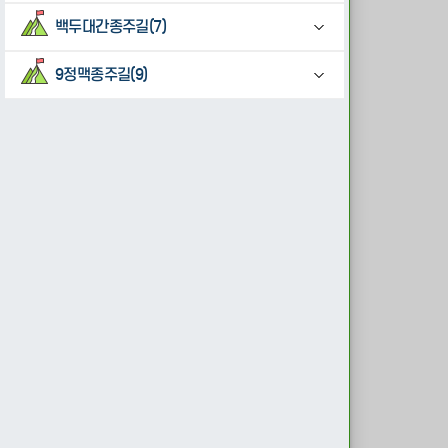
백두대간종주길(7)
9정맥종주길(9)